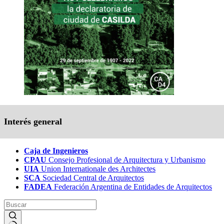
Interés general
Caja de Ingenieros
CPAU
Consejo Profesional de Arquitectura y Urbanismo
UIA
Union Internationale des Architectes
SCA
Sociedad Central de Arquitectos
FADEA
Federación Argentina de Entidades de Arquitectos