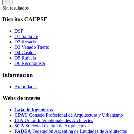
Sin resultados
Distritos CAUPSF
DSP
D1 Santa Fe
D2 Rosario
D3 Venado Tuerto
D4 Casilda
D5 Rafaela
D6 Reconquista
Información
Autoridades
Webs de interés
Caja de Ingenieros
CPAU
Consejo Profesional de Arquitectura y Urbanismo
UIA
Union Internationale des Architectes
SCA
Sociedad Central de Arquitectos
FADEA
Federación Argentina de Entidades de Arquitectos