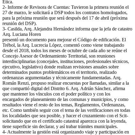
Ética.
2- Informe de Revisora de Cuentas: Tuvieron la primera reunión el
27 de marzo, le solicitará a DSP todos los contratos homologados,
para la próxima reunión que será después del 17 de abril (próxima
reunión del DSP).
3- Casilda, Arq. Alejandra Hernández informa que la jefa de catastro
Arq. Luciana Horen
presentó un documento para mejorar el Código de edificación. El
Trébol, la Arq. Lucrecia López, comentó como viene trabajando
desde el 2018, todos los meses de octubre de cada año se reúne el
Concejo Asesor de Ordenamiento Territorial, son reuniones
interdisciplinarias (concejales, instituciones, profesionales técnicos,
ejecutivo, legislativo) donde realizan revisiones anuales sobre
determinados puntos problemáticos en el territorio, realizado
ordenanzas argumentadas y técnicamente fundamentadas. Arq.
Román Renzi, propuso realizar encuestas por llamadas, similar a la
que compartió digital del Distrito 6. Arq. Adrián Sánchez, afirma
que mantener los vínculos con el poder político y con los
encargados de planeamiento de las comunas y municipios, y como
resultados viene el resto de los temas, Reglamentos, Ordenanzas,
etc. Como también seguir con el tema de las verificaciones en todas
los localidades que sea posible, y hacer el cruzamiento con el Scit-
solicitando que en el certificado catastral aparezca con la leyenda,
tiene superficie sin declarar, y así trabar trámites municipales.
4- Actualmente la gestión está organizando viaje y participación en