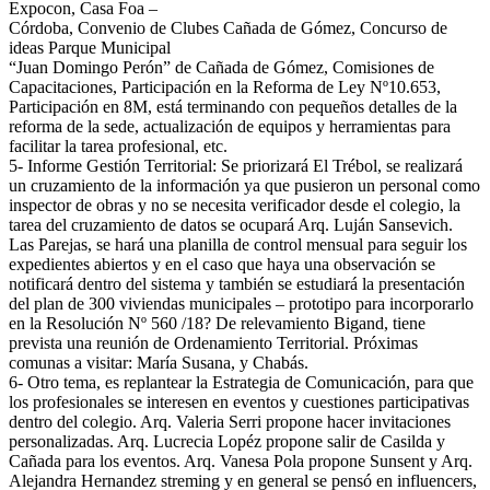
Expocon, Casa Foa –
Córdoba, Convenio de Clubes Cañada de Gómez, Concurso de
ideas Parque Municipal
“Juan Domingo Perón” de Cañada de Gómez, Comisiones de
Capacitaciones, Participación en la Reforma de Ley Nº10.653,
Participación en 8M, está terminando con pequeños detalles de la
reforma de la sede, actualización de equipos y herramientas para
facilitar la tarea profesional, etc.
5- Informe Gestión Territorial: Se priorizará El Trébol, se realizará
un cruzamiento de la información ya que pusieron un personal como
inspector de obras y no se necesita verificador desde el colegio, la
tarea del cruzamiento de datos se ocupará Arq. Luján Sansevich.
Las Parejas, se hará una planilla de control mensual para seguir los
expedientes abiertos y en el caso que haya una observación se
notificará dentro del sistema y también se estudiará la presentación
del plan de 300 viviendas municipales – prototipo para incorporarlo
en la Resolución Nº 560 /18? De relevamiento Bigand, tiene
prevista una reunión de Ordenamiento Territorial. Próximas
comunas a visitar: María Susana, y Chabás.
6- Otro tema, es replantear la Estrategia de Comunicación, para que
los profesionales se interesen en eventos y cuestiones participativas
dentro del colegio. Arq. Valeria Serri propone hacer invitaciones
personalizadas. Arq. Lucrecia Lopéz propone salir de Casilda y
Cañada para los eventos. Arq. Vanesa Pola propone Sunsent y Arq.
Alejandra Hernandez streming y en general se pensó en influencers,