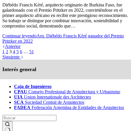
Diébédo Francis Kéré, arquitecto originario de Burkina Faso, fue
galardonado con el Premio Pritzker en 2022, convirtiéndose en el
primer arquitecto africano en recibir este prestigioso reconocimiento.
Su trabajo se distingue por combinar innovación, sostenibilidad y
compromiso social, demostrando que…
Continuar leyendo
Arq. Diébédo Francis Kéré ganador del Premio
Pritzker en 2022
Anterior
1
2
3
4
5
6
…
51
Siguiente
Interés general
Caja de Ingenieros
CPAU
Consejo Profesional de Arquitectura y Urbanismo
UIA
Union Internationale des Architectes
SCA
Sociedad Central de Arquitectos
FADEA
Federación Argentina de Entidades de Arquitectos